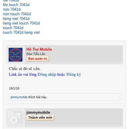
file 7041d
file touch 7041d
rom 7041d
rom touch 7041d
tieng viet 7041d
tieng viet touch 7041d
touch 7041d
touch 7041d tieng viet
Hổ Trợ Mobile
Đào Tiểu Lân
Ban quản trị
Chắc ai đó sẽ cần.
Link ẩn vui lòng
Đăng nhập
hoặc
Đăng ký
18/1/18
jimmymobile
thích bài này.
jimmymobile
Thành viên mới