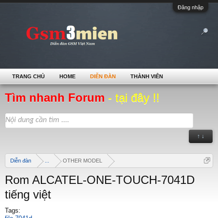
Đăng nhập
TRANG CHỦ
HOME
DIỄN ĐÀN
THÀNH VIÊN
Tìm nhanh Forum
- tại đây !!
↑ ↓
Diễn đàn
...
OTHER MODEL
Rom ALCATEL-ONE-TOUCH-7041D
tiếng việt
Tags: