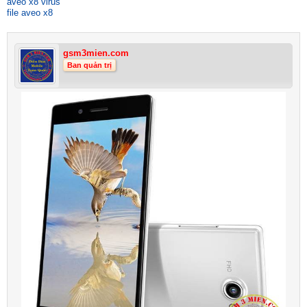
aveo x8 virus
file aveo x8
gsm3mien.com
Ban quản trị