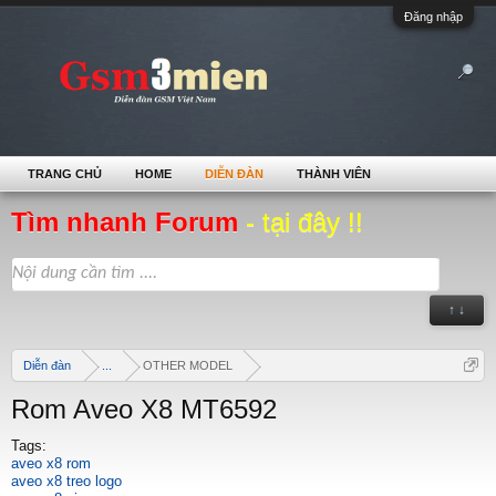
Đăng nhập
TRANG CHỦ
HOME
DIỄN ĐÀN
THÀNH VIÊN
Tìm nhanh Forum
- tại đây !!
↑ ↓
Diễn đàn
...
OTHER MODEL
Rom Aveo X8 MT6592
Tags:
aveo x8 rom
aveo x8 treo logo