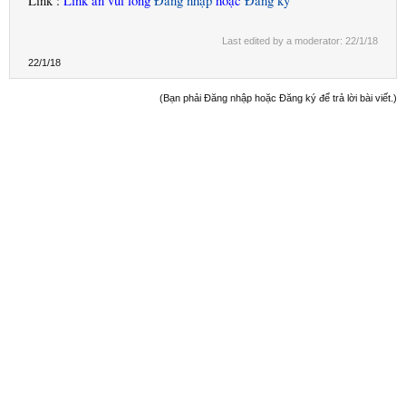
Link :
Link ẩn vui lòng
Đăng nhập
hoặc
Đăng ký
Last edited by a moderator:
22/1/18
22/1/18
(Bạn phải Đăng nhập hoặc Đăng ký để trả lời bài viết.)