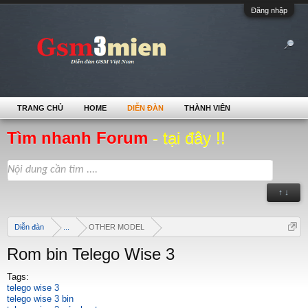
Đăng nhập
TRANG CHỦ
HOME
DIỄN ĐÀN
THÀNH VIÊN
Tìm nhanh Forum
- tại đây !!
↑ ↓
Diễn đàn
...
OTHER MODEL
Rom bin Telego Wise 3
Tags:
telego wise 3
telego wise 3 bin