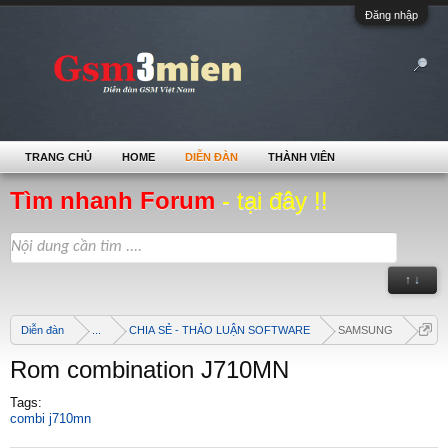
Đăng nhập
TRANG CHỦ
HOME
DIỄN ĐÀN
THÀNH VIÊN
Tìm nhanh Forum
- tại đây !!
↑ ↓
Diễn đàn
...
CHIA SẺ - THẢO LUẬN SOFTWARE
SAMSUNG
Rom combination J710MN
Tags:
combi j710mn