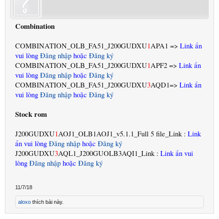
Combination
COMBINATION_OLB_FA51_J200GUDXU
1
APA1 =>
Link ẩn
vui lòng
Đăng nhập
hoặc
Đăng ký
COMBINATION_OLB_FA51_J200GUDXU
1
APF2 =>
Link ẩn
vui lòng
Đăng nhập
hoặc
Đăng ký
COMBINATION_OLB_FA51_J200GUDXU
3
AQD1=>
Link ẩn
vui lòng
Đăng nhập
hoặc
Đăng ký
Stock rom
J200GUDXU
1
AOJ1_OLB1AOJ1_v5.1.1_Full 5 file_Link :
Link
ẩn vui lòng
Đăng nhập
hoặc
Đăng ký
J200GUDXU
3
AQL1_J200GUOLB3AQI1_Link :
Link ẩn vui
lòng
Đăng nhập
hoặc
Đăng ký
11/7/18
aloxo
thích bài này.