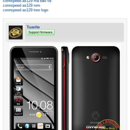
connspeed as129 mã bảo vệ
connspeed as129 rom
connspeed as129 treo logo
Tuanlte
Support firmware