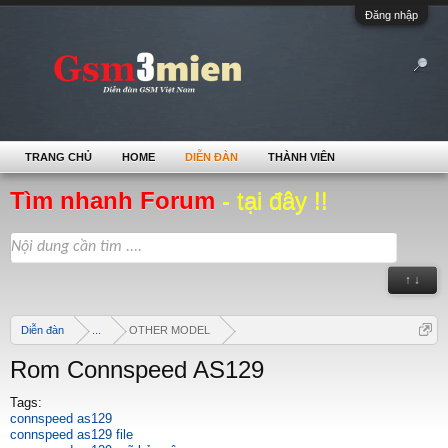
Đăng nhập
TRANG CHỦ
HOME
DIỄN ĐÀN
THÀNH VIÊN
Tìm nhanh Forum
- tại đây !!
↑ ↓
Diễn đàn
...
OTHER MODEL
Rom Connspeed AS129
Tags:
connspeed as129
connspeed as129 file