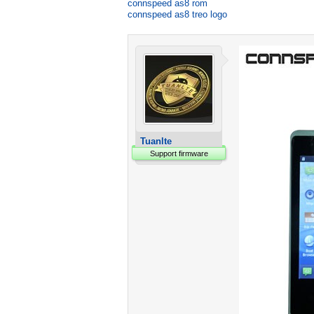
connspeed as8 rom
connspeed as8 treo logo
Tuanlte
Support firmware