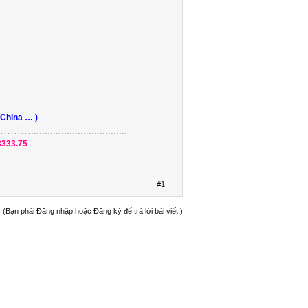
 China … )
....................
3333.75
#1
(Bạn phải Đăng nhập hoặc Đăng ký để trả lời bài viết.)