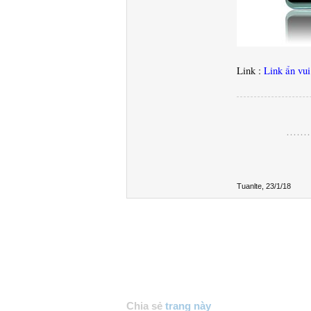
Link :
Link ẩn vu
………
Tuanlte
,
23/1/18
Chia sẻ
trang này