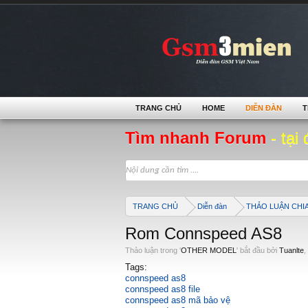
TRANG CHỦ
HOME
DIỄN ĐÀN
T
Tìm nhanh Forum
- tại 
TRANG CHỦ
Diễn đàn
THẢO LUẬN CHI
Rom Connspeed AS8
Thảo luận trong '
OTHER MODEL
' bắt đầu bởi
Tuanlte
,
Tags:
connspeed as8
connspeed as8 file
connspeed as8 mã bảo vệ