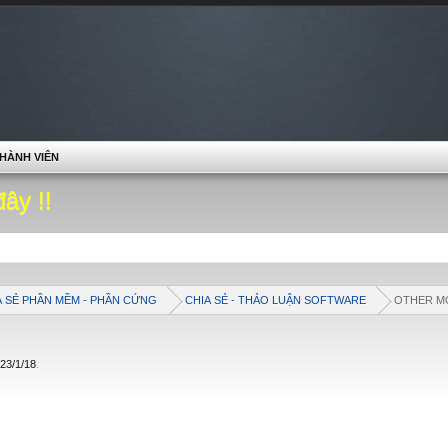
HÀNH VIÊN
đây !!
A SẺ PHẦN MỀM - PHẦN CỨNG
CHIA SẺ - THẢO LUẬN SOFTWARE
OTHER M
23/1/18
.