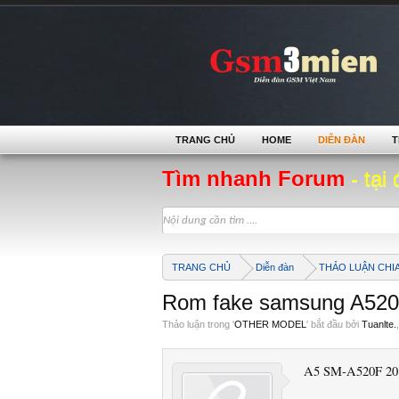
TRANG CHỦ
HOME
DIỄN ĐÀN
T
Tìm nhanh Forum
- tại 
TRANG CHỦ
Diễn đàn
THẢO LUẬN CHI
Rom fake samsung A52
Thảo luận trong '
OTHER MODEL
' bắt đầu bởi
Tuanlte.
A5 SM-A520F 20