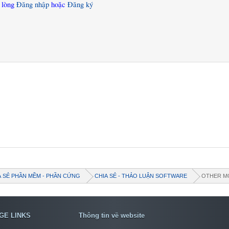
i lòng
Đăng nhập
hoặc
Đăng ký
A SẺ PHẦN MỀM - PHẦN CỨNG
CHIA SẺ - THẢO LUẬN SOFTWARE
OTHER M
GE LINKS
Thông tin về website