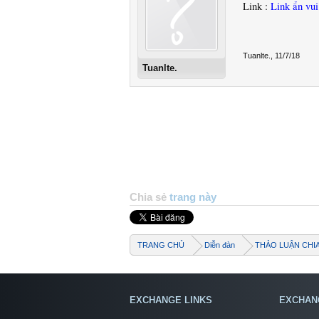
Link :
Link ẩn vu
Tuanlte.
,
11/7/18
Tuanlte.
Chia sẻ
trang này
TRANG CHỦ
Diễn đàn
THẢO LUẬN CHI
EXCHANGE LINKS
EXCHAN