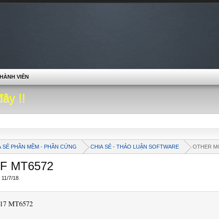
HÀNH VIÊN
đây !!
A SẺ PHẦN MỀM - PHẦN CỨNG
CHIA SẺ - THẢO LUẬN SOFTWARE
OTHER M
0F MT6572
,
11/7/18
.
17 MT6572