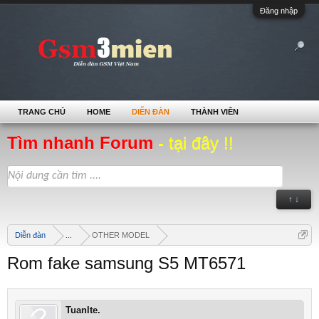
Đăng nhập
TRANG CHỦ
HOME
DIỄN ĐÀN
THÀNH VIÊN
Tìm nhanh Forum
- tại đây !!
↑ ↓
Diễn đàn
...
OTHER MODEL
Rom fake samsung S5 MT6571
Tuanlte.