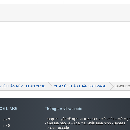
A SẺ PHẦN MỀM - PHẦN CỨNG
CHIA SẺ - THẢO LUẬN SOFTWARE
SAMSUN
GE LINKS
Thông tin về website
Trang chuyên về dịch vụ,file - rom - Mở khóa - Mở Mạ
Link 7
- Xóa mã bảo vệ - Xóa mật khẩu màn hình - Bypass
Link 8
account google.