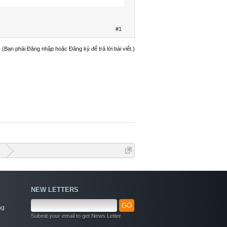
#1
(Bạn phải Đăng nhập hoặc Đăng ký để trả lời bài viết.)
G
NEW LETTERS
GO
ng
Submit your email to get News Letter
Welcome