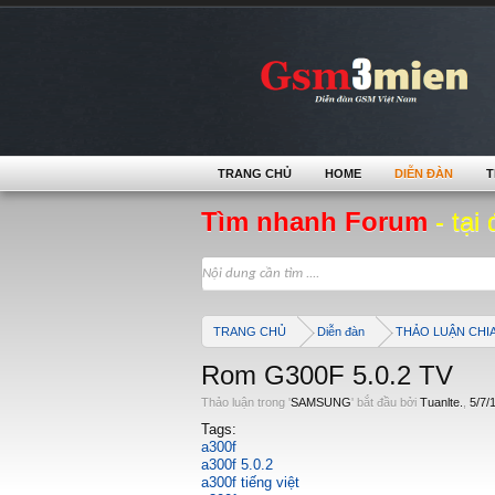
TRANG CHỦ
HOME
DIỄN ĐÀN
T
Tìm nhanh Forum
- tại 
TRANG CHỦ
Diễn đàn
THẢO LUẬN CHI
Rom G300F 5.0.2 TV
Thảo luận trong '
SAMSUNG
' bắt đầu bởi
Tuanlte.
,
5/7/
Tags:
a300f
a300f 5.0.2
a300f tiếng việt