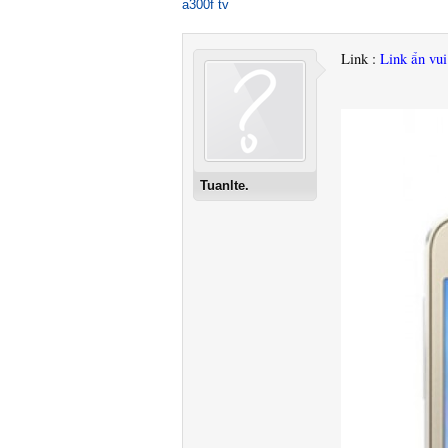
a300f tv
Link :
Link ẩn vu
Tuanlte.