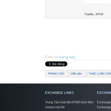
Tuanlte.
,
5/7/18
Chia sẻ
trang này
TRANG CHỦ
Diễn đàn
THẢO LUẬN CHI
EXCHANGE LINKS
EXCHAN
Trung Tâm Giải Mã ĐTDĐ Kinh Môn
Exchange 
Unlock Giá Rẻ
Exchange 