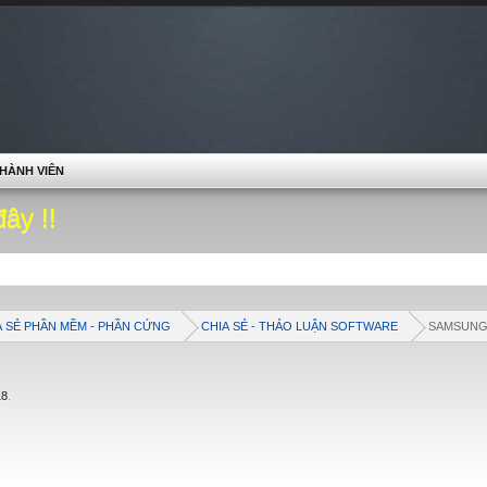
HÀNH VIÊN
đây !!
A SẺ PHẦN MỀM - PHẦN CỨNG
CHIA SẺ - THẢO LUẬN SOFTWARE
SAMSUN
18
.