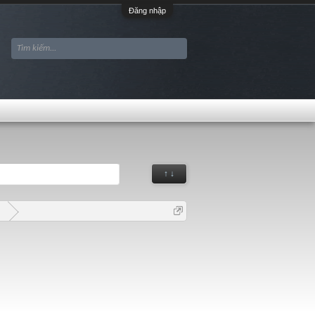
Đăng nhập
↑ ↓
G