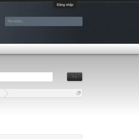
Đăng nhập
↑ ↓
G