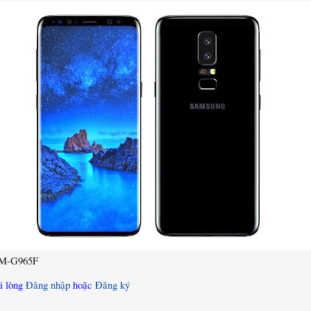
 SM-G965F
i lòng
Đăng nhập
hoặc
Đăng ký