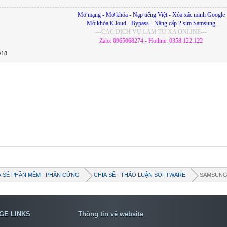
Mở mạng - Mở khóa - Nạp tiếng Việt - Xóa xác minh Google
Mở khóa iCloud - Bypass - Nâng cấp 2 sim Samsung
---CÁC DỊCH VỤ LÀM TỪ XA ONLINE---
Zalo: 0965068274 - Hotline: 0358.122.122
/18
A SẺ PHẦN MỀM - PHẦN CỨNG
CHIA SẺ - THẢO LUẬN SOFTWARE
SAMSUN
GE LINKS
Thông tin về website