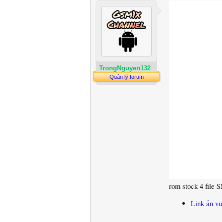
TrongNguyen132
Quản lý forum
rom stock 4 file
Link ẩn vu