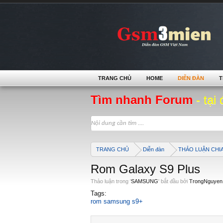
TRANG CHỦ
HOME
DIỄN ĐÀN
T
Tìm nhanh Forum
- tại 
TRANG CHỦ
Diễn đàn
THẢO LUẬN CHI
Rom Galaxy S9 Plus
Thảo luận trong '
SAMSUNG
' bắt đầu bởi
TrongNguyen
Tags:
rom samsung s9+