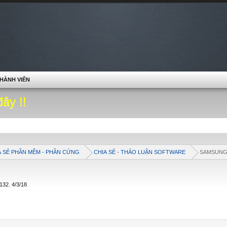
HÀNH VIÊN
đây !!
A SẺ PHẦN MỀM - PHẦN CỨNG
CHIA SẺ - THẢO LUẬN SOFTWARE
SAMSUN
132
,
4/3/18
.