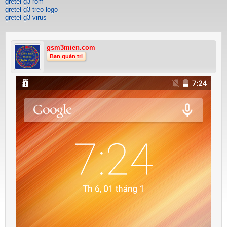
gretel g3 rom
gretel g3 treo logo
gretel g3 virus
gsm3mien.com
Ban quản trị