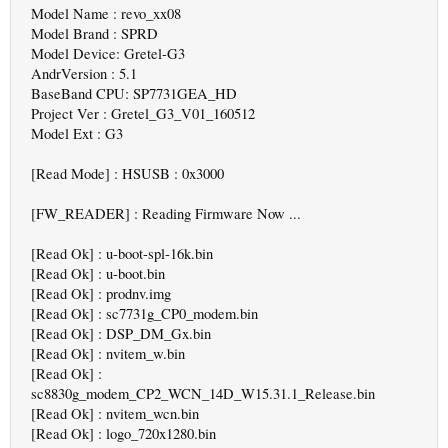
Model Name : revo_xx08
Model Brand : SPRD
Model Device: Gretel-G3
AndrVersion : 5.1
BaseBand CPU: SP7731GEA_HD
Project Ver : Gretel_G3_V01_160512
Model Ext : G3
[Read Mode] : HSUSB : 0x3000
[FW_READER] : Reading Firmware Now ...
[Read Ok] : u-boot-spl-16k.bin
[Read Ok] : u-boot.bin
[Read Ok] : prodnv.img
[Read Ok] : sc7731g_CP0_modem.bin
[Read Ok] : DSP_DM_Gx.bin
[Read Ok] : nvitem_w.bin
[Read Ok] :
sc8830g_modem_CP2_WCN_14D_W15.31.1_Release.bin
[Read Ok] : nvitem_wcn.bin
[Read Ok] : logo_720x1280.bin