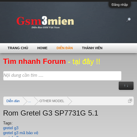
Đăng nhập
TRANG CHỦ
HOME
DIỄN ĐÀN
THÀNH VIÊN
Tìm nhanh Forum
- tại đây !!
↑ ↓
Diễn đàn
...
OTHER MODEL
Rom Gretel G3 SP7731G 5.1
Tags:
gretel g3
gretel g3 mã bảo vệ