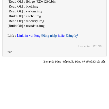
[Read Ok] : fblogo_720x1280.bin
[Read Ok] : boot.img
[Read Ok] : system.img
[Build Ok] : cache.img
[Read Ok] : recovery.img
[Build Ok] : userdata.img
Link :
Link ẩn vui lòng
Đăng nhập
hoặc
Đăng ký
Last edited:
22/1/18
22/1/18
(Bạn phải Đăng nhập hoặc Đăng ký để trả lời bài viết.)