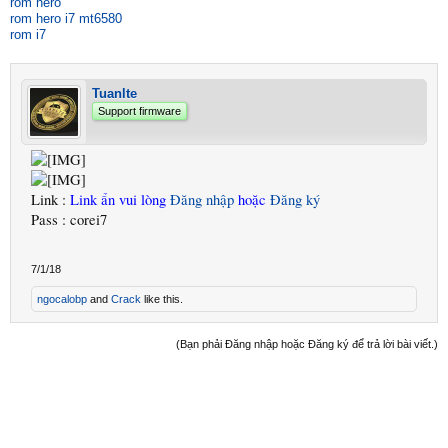
rom hero
rom hero i7 mt6580
rom i7
Tuanlte
Support firmware
Link :
Link ẩn vui lòng
Đăng nhập
hoặc
Đăng ký
Pass : corei7
7/1/18
ngocalobp
and
Crack
like this.
(Bạn phải Đăng nhập hoặc Đăng ký để trả lời bài viết.)