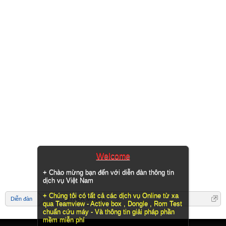
Welcome
+ Chào mừng bạn đến với diễn đàn thông tin
dịch vụ Việt Nam
+ Chúng tôi có tất cả các dịch vụ Online từ xa
Diễn đàn
...
OTHER MODEL
qua Teamview - Active box , Dongle , Rom Test
chuẩn cứu máy - Và thông tin giải pháp phần
mềm miễn phí