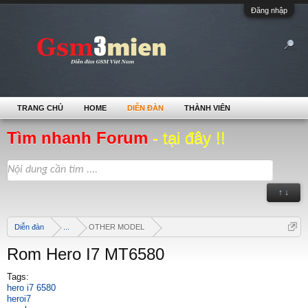
Đăng nhập
TRANG CHỦ
HOME
DIỄN ĐÀN
THÀNH VIÊN
Tìm nhanh Forum
- tại đây !!
↑ ↓
Diễn đàn
...
OTHER MODEL
Rom Hero I7 MT6580
Tags:
hero i7 6580
heroi7