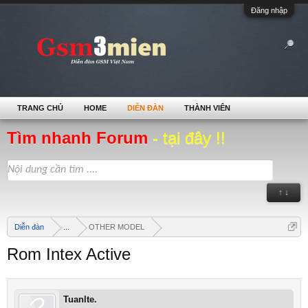
Đăng nhập
TRANG CHỦ
HOME
DIỄN ĐÀN
THÀNH VIÊN
Tìm nhanh Forum
- tại đây !!
↑ ↓
Diễn đàn
...
OTHER MODEL
Rom Intex Active
Tuanlte.