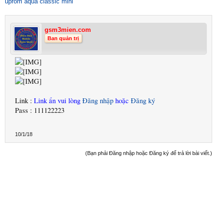
uprom aqua classic mini
gsm3mien.com
Ban quản trị
Link :
Link ẩn vui lòng
Đăng nhập
hoặc
Đăng ký
Pass : 111122223
10/1/18
(Bạn phải Đăng nhập hoặc Đăng ký để trả lời bài viết.)