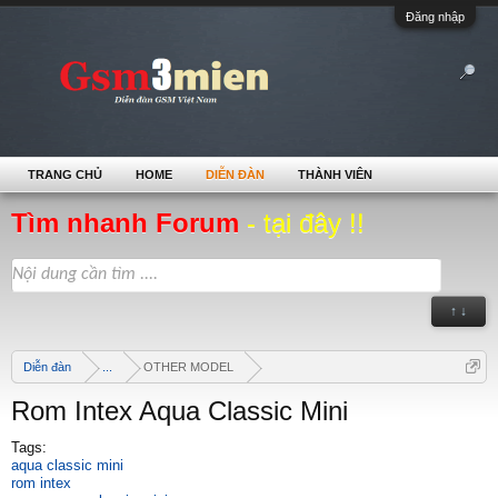
Đăng nhập
TRANG CHỦ
HOME
DIỄN ĐÀN
THÀNH VIÊN
Tìm nhanh Forum
- tại đây !!
↑ ↓
Diễn đàn
...
OTHER MODEL
Rom Intex Aqua Classic Mini
Tags:
aqua classic mini
rom intex