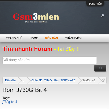
Đăng nhập
TRANG CHỦ
HOME
DIỄN ĐÀN
THÀNH VIÊN
Tìm nhanh Forum
- tại đây !!
↑ ↓
Diễn đàn
...
CHIA SẺ - THẢO LUẬN SOFTWARE
SAMSUNG
Rom J730G Bit 4
Tags:
j730g bit 4