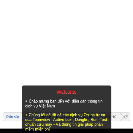
Welcome
+ Chào mừng bạn đến với diễn đàn thông tin
dịch vụ Việt Nam
+ Chúng tôi có tất cả các dịch vụ Online từ xa
Diễn đàn
...
CHIA SẺ - THẢO LUẬN SOFTWARE
SAMSUNG
qua Teamview - Active box , Dongle , Rom Test
chuẩn cứu máy - Và thông tin giải pháp phần
mềm miễn phí