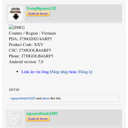
TrongNguyen132
Quản lý forum
Country / Region : Vietnam
PDA: J730GDXU4ARF5
Product Code: XXV
CSC: J730GOLB4ARF5
Phone: J730GOLB4ARF5
Android version: 7.0
Link ẩn vui lòng
Đăng nhập
hoặc
Đăng ký
23/7/18
nguyenthanh1020
and
aloxo
like this.
nguyenthanh1020
Quản lý forum