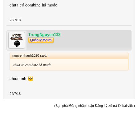
chưa có combine hả mode
23/7/18
TrongNguyen132
Quản lý forum
nguyenthanh1020 said:
↑
chưa có combine hả mode
chưa anh
24/7/18
(Bạn phải Đăng nhập hoặc Đăng ký để trả lời bài viết.)