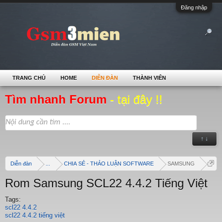
Đăng nhập
TRANG CHỦ
HOME
DIỄN ĐÀN
THÀNH VIÊN
Tìm nhanh Forum
- tại đây !!
↑ ↓
Diễn đàn
...
CHIA SẺ - THẢO LUẬN SOFTWARE
SAMSUNG
Rom Samsung SCL22 4.4.2 Tiếng Việt
Tags:
scl22 4.4.2
scl22 4.4.2 tiếng việt