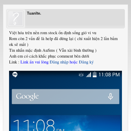
Tuanlte.
Việt hóa trên nền rom stock ổn định sống gió vi vu
Rom còn 2 vấn đề là help đã dừng lại ( chỉ xuất hiện 2 lần bấm
ok sẽ mất )
Tin nhắn mặc định AuSms ( Vẫn xài bình thường )
Anh em có cách khắc phục comment bên dưới
Link :
Link ẩn vui lòng
Đăng nhập
hoặc
Đăng ký