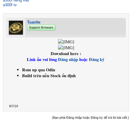
a300f tiếng việt
a300f tv
Tuanlte
Support firmware
Download here :
Link ẩn vui lòng
Đăng nhập
hoặc
Đăng ký
Rom up qua Odin
Build trên nền Stock ổn định
8/7/19
(Bạn phải Đăng nhập hoặc Đăng ký để trả lời bài viết.)