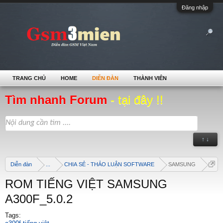
Đăng nhập
TRANG CHỦ
HOME
DIỄN ĐÀN
THÀNH VIÊN
Tìm nhanh Forum
- tại đây !!
↑ ↓
Diễn đàn
...
CHIA SẺ - THẢO LUẬN SOFTWARE
SAMSUNG
ROM TIẾNG VIỆT SAMSUNG
A300F_5.0.2
Tags: