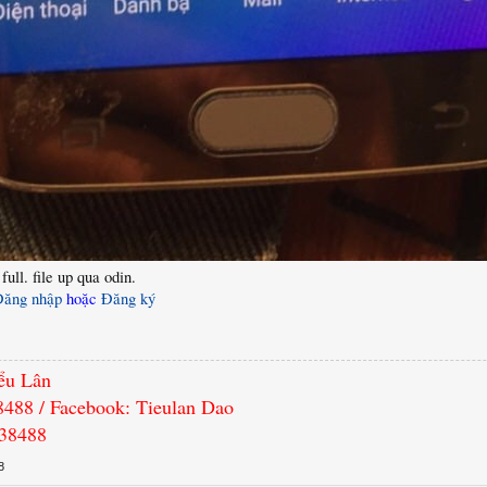
full. file up qua odin.
Đăng nhập
hoặc
Đăng ký
ểu Lân
8488 / Facebook: Tieulan Dao
638488
8