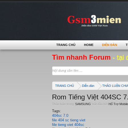
TRANG CHỦ
HOME
DIỄN ĐÀN
T
Tìm nhanh Forum
- tại 
TRANG CHỦ
Diễn đàn
THẢO LUẬN CHI
Rom Tiếng Việt 404SC 7
Thảo luận trong '
SAMSUNG
' bắt đầu bởi
Hổ Trợ Mobil
Tags:
404sc 7.0
file 404 sc tieng viet
file tieng viet 404sc