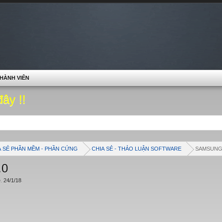
HÀNH VIÊN
đây !!
A SẺ PHẦN MỀM - PHẦN CỨNG
CHIA SẺ - THẢO LUẬN SOFTWARE
SAMSUN
.0
e
,
24/1/18
.