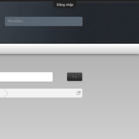
Đăng nhập
↑ ↓
G