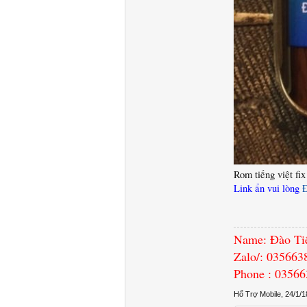
Rom tiếng việt fix 
Link ẩn vui lòng
Name: Đào Ti
Zalo/: 035663
Phone : 0356
Hổ Trợ Mobile
,
24/1/1