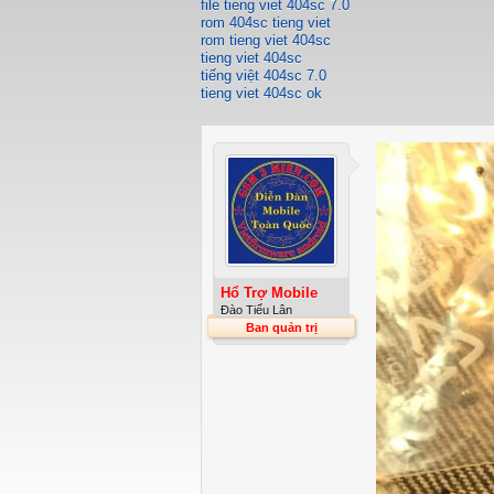
file tieng viet 404sc 7.0
rom 404sc tieng viet
rom tieng viet 404sc
tieng viet 404sc
tiếng việt 404sc 7.0
tieng viet 404sc ok
Hổ Trợ Mobile
Đào Tiểu Lân
Ban quản trị