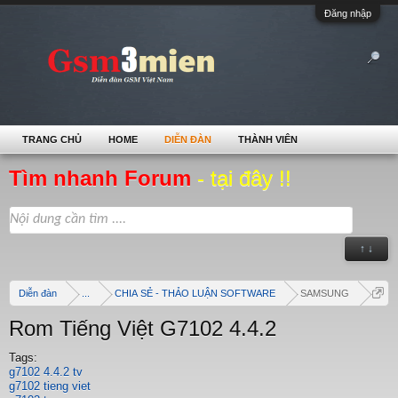
Đăng nhập
TRANG CHỦ
HOME
DIỄN ĐÀN
THÀNH VIÊN
Tìm nhanh Forum
- tại đây !!
↑ ↓
Diễn đàn
...
CHIA SẺ - THẢO LUẬN SOFTWARE
SAMSUNG
Rom Tiếng Việt G7102 4.4.2
Tags:
g7102 4.4.2 tv
g7102 tieng viet