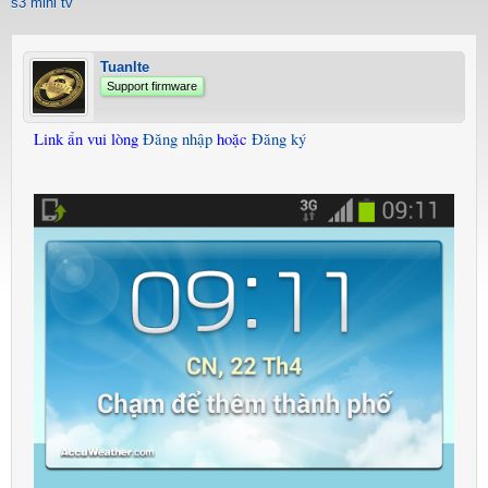
s3 mini tv
Tuanlte
Support firmware
Link ẩn vui lòng
Đăng nhập
hoặc
Đăng ký