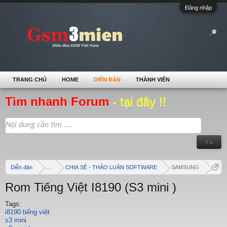
Đăng nhập
TRANG CHỦ
HOME
DIỄN ĐÀN
THÀNH VIÊN
Tìm nhanh Forum
- tại đây !!
↑ ↓
Diễn đàn
...
CHIA SẺ - THẢO LUẬN SOFTWARE
SAMSUNG
Rom Tiếng Việt I8190 (S3 mini )
Tags:
i8190 tiếng việt
s3 mini