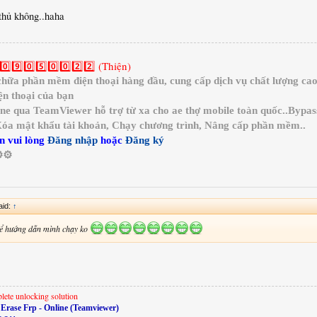
 thủ không..haha
0️⃣9️⃣0️⃣5️⃣0️⃣0️⃣2️⃣2️⃣ (Thiện)
a phần mềm điện thoại hàng đầu, cung cấp dịch vụ chất lượng cao 
n thoại của bạn
ine qua TeamViewer hỗ trợ từ xa cho ae thợ mobile toàn quốc..Bypa
 Xóa mật khẩu tài khoản, Chạy chương trình, Nâng cấp phần mềm..
n vui lòng
Đăng nhập
hoặc
Đăng ký
️⚙️
aid:
↑
thể hướng dẫn mình chạy ko
lete unlocking solution
Erase Frp - Online (Teamviewer)