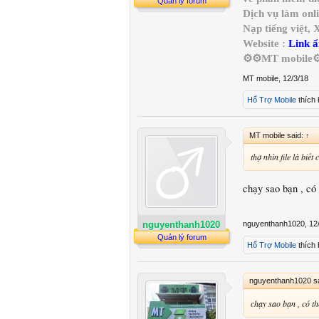
Quản lý forum
Dịch vụ làm onl
Nạp tiếng việt,
Website :
Link ẩ
⚙️⚙️MT mobile⚙
MT mobile
,
12/3/18
Hổ Trợ Mobile
thích 
MT mobile said:
↑
thợ nhìn file là biết
chạy sao bạn , c
nguyenthanh1020
,
12
nguyenthanh1020
Quản lý forum
Hổ Trợ Mobile
thích 
nguyenthanh1020 s
chạy sao bạn , có 