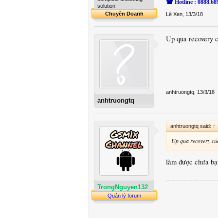
☎ Hotline : 0888.68
solution
Chuyên Doanh
Lê Xen
,
13/3/18
Up qua recovery c
anhtruongtq
,
13/3/18
anhtruongtq
anhtruongtq said:
↑
Up qua recovery của
làm được chưa bạ
TrongNguyen132
Quản lý forum