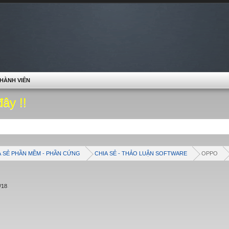
HÀNH VIÊN
đây !!
A SẺ PHẦN MỀM - PHẦN CỨNG
CHIA SẺ - THẢO LUẬN SOFTWARE
OPPO
/18
.