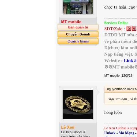
chọc ta hoài..cao
MT mobile
Services Online
SĐT/Zalo : 0️⃣9️⃣
Ban quản trị
ĐTDĐ MT sửa chữ
Chuyên Doanh
về phần mềm điệ
Quản lý forum
Dịch vụ làm onl
Nạp tiếng việt,
Website :
Link ẩ
⚙️⚙️MT mobile⚙
MT mobile
,
12/3/18
nguyenthanh1020 s
chạy sao bạn , có 
hóng luôn
Lê Xen
Le Xen Global is comp
Le Xen Global is
Unlock - Mở Mạng - 
complete unlocking