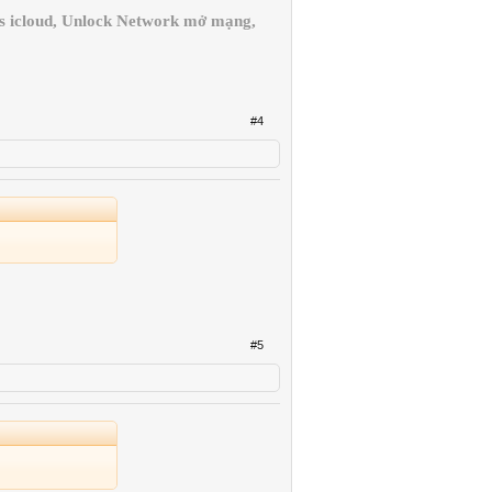
ss icloud, Unlock Network mở mạng,
#4
#5