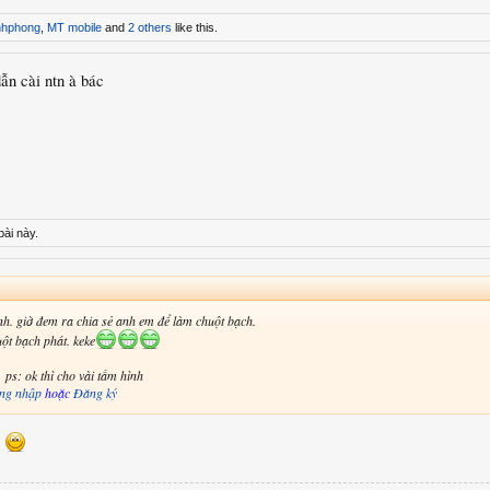
nhphong
,
MT mobile
and
2 others
like this.
ẫn cài ntn à bác
bài này.
h. giờ đem ra chia sẻ anh em để làm chuột bạch.
ột bạch phát. keke
U
ps: ok thì cho vài tấm hình
ng nhập
hoặc
Đăng ký
s