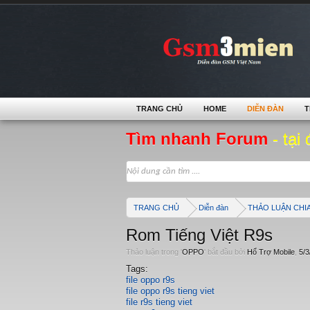
TRANG CHỦ
HOME
DIỄN ĐÀN
T
Tìm nhanh Forum
- tại 
TRANG CHỦ
Diễn đàn
THẢO LUẬN CHI
Rom Tiếng Việt R9s
Thảo luận trong '
OPPO
' bắt đầu bởi
Hổ Trợ Mobile
,
5/3
Tags:
file oppo r9s
file oppo r9s tieng viet
file r9s tieng viet