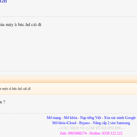
9.211
ủa máy à bác.hd cái đi
 máy à bác.hd cái đi
n ?
Mở mạng - Mở khóa - Nạp tiếng Việt - Xóa xác minh Google
Mở khóa iCloud - Bypass - Nâng cấp 2 sim Samsung
---CÁC DỊCH VỤ LÀM TỪ XA ONLINE---
Zalo: 0965068274 - Hotline: 0358.122.122