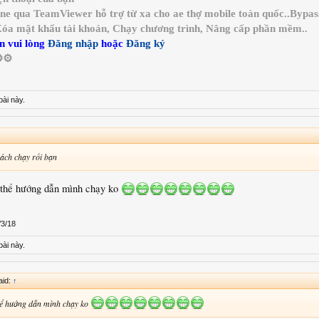
ine qua TeamViewer hỗ trợ từ xa cho ae thợ mobile toàn quốc..Bypa
 Xóa mật khẩu tài khoản, Chạy chương trình, Nâng cấp phần mềm..
n vui lòng
Đăng nhập
hoặc
Đăng ký
️⚙️
bài này.
 cách chạy rồi bạn
ó thể hướng dẫn mình chạy ko
/3/18
bài này.
aid:
↑
thể hướng dẫn mình chạy ko