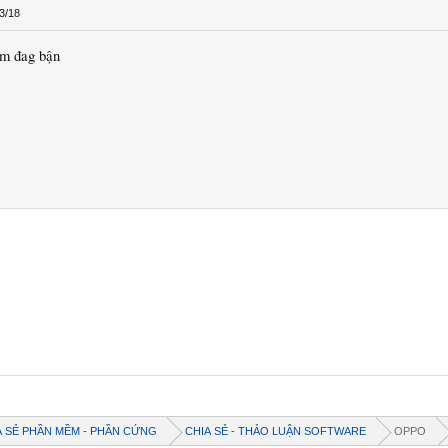
3/18
em đag bận
A SẺ PHẦN MỀM - PHẦN CỨNG
CHIA SẺ - THẢO LUẬN SOFTWARE
OPPO