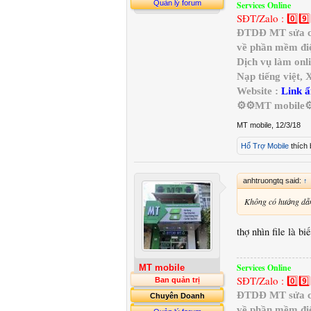
Quản lý forum
Services Online
SĐT/Zalo : 0️⃣9️⃣
ĐTDĐ MT sửa chữ
về phần mềm điệ
Dịch vụ làm onl
Nạp tiếng việt,
Website :
Link ẩ
⚙️⚙️MT mobile⚙
MT mobile
,
12/3/18
Hổ Trợ Mobile
thích 
anhtruongtq said:
↑
Không có hướng dẫn
thợ nhìn file là b
Services Online
MT mobile
SĐT/Zalo : 0️⃣9️⃣
Ban quản trị
ĐTDĐ MT sửa chữ
Chuyên Doanh
về phần mềm điệ