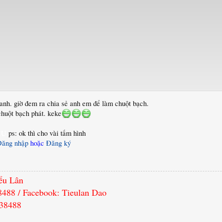
nh. giờ đem ra chia sẻ anh em để làm chuột bạch.
huột bạch phát. keke
HU
ps: ok thì cho vài tấm hình
Đăng nhập
hoặc
Đăng ký
ểu Lân
8488 / Facebook: Tieulan Dao
638488