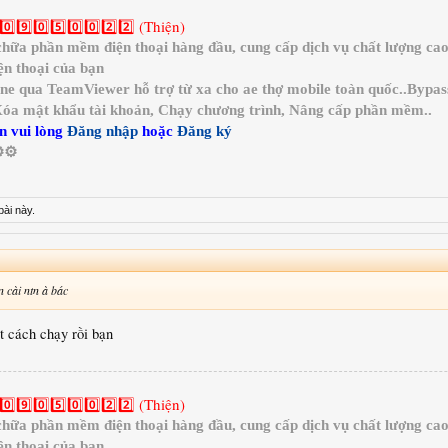
0️⃣9️⃣0️⃣5️⃣0️⃣0️⃣2️⃣2️⃣ (Thiện)
a phần mềm điện thoại hàng đầu, cung cấp dịch vụ chất lượng cao 
n thoại của bạn
ine qua TeamViewer hỗ trợ từ xa cho ae thợ mobile toàn quốc..Bypa
 Xóa mật khẩu tài khoản, Chạy chương trình, Nâng cấp phần mềm..
n vui lòng
Đăng nhập
hoặc
Đăng ký
️⚙️
bài này.
 cài ntn à bác
iết cách chạy rồi bạn
0️⃣9️⃣0️⃣5️⃣0️⃣0️⃣2️⃣2️⃣ (Thiện)
a phần mềm điện thoại hàng đầu, cung cấp dịch vụ chất lượng cao 
n thoại của bạn