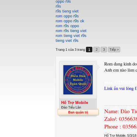
oppo r9s
r9s
r9s tieng viet
rom oppo r9s
rom oppo r9s ok
rom r9s oppo
rom r9s tieng viet
rom tieng viet r9s
tieng viet r9s
Trang 1 của 3 trang
1
2
3
Tiếp >
Rom đang kinh doa
Anh em nào làm c
pass: GTH6JZN
Link ẩn vui lòng
Hổ Trợ Mobile
Đào Tiểu Lân
Name: Đào Ti
Ban quản trị
Zalo/: 035663
Phone : 0356
Hổ Trợ Mobile
,
5/3/18