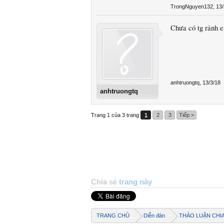
TrongNguyen132
,
13/
Chưa có tg rảnh 
anhtruongtq
,
13/3/18
anhtruongtq
Trang 1 của 3 trang
1
2
3
Tiếp >
Chia sẻ
trang này
TRANG CHỦ
Diễn đàn
THẢO LUẬN CHI