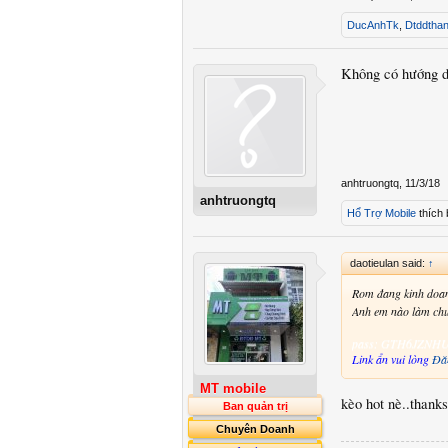
DucAnhTk
,
Dtddtha
Không có hướng d
anhtruongtq
,
11/3/18
anhtruongtq
Hổ Trợ Mobile
thích 
daotieulan said:
↑
Rom đang kinh doan
Anh em nào làm chu
pass: GTH6JZNH
Link ẩn vui lòng
Đă
MT mobile
kèo hot nè..thank
Ban quản trị
Chuyên Doanh