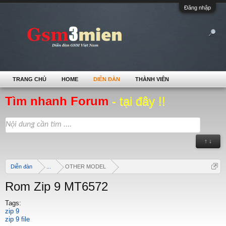
Đăng nhập
TRANG CHỦ
HOME
DIỄN ĐÀN
THÀNH VIÊN
Tìm nhanh Forum
- tại đây !!
↑ ↓
Diễn đàn
...
OTHER MODEL
Rom Zip 9 MT6572
Tags:
zip 9
zip 9 file