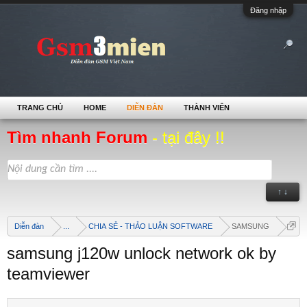
Đăng nhập
TRANG CHỦ
HOME
DIỄN ĐÀN
THÀNH VIÊN
Tìm nhanh Forum
- tại đây !!
↑ ↓
Diễn đàn
...
CHIA SẺ - THẢO LUẬN SOFTWARE
SAMSUNG
samsung j120w unlock network ok by
teamviewer