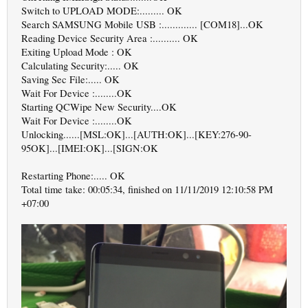
Switch to UPLOAD MODE:......... OK
Search SAMSUNG Mobile USB :............. [COM18]...OK
Reading Device Security Area :.......... OK
Exiting Upload Mode : OK
Calculating Security:..... OK
Saving Sec File:..... OK
Wait For Device :........OK
Starting QCWipe New Security....OK
Wait For Device :........OK
Unlocking......[MSL:OK]...[AUTH:OK]...[KEY:276-90-
95OK]...[IMEI:OK]...[SIGN:OK
Restarting Phone:..... OK
Total time take: 00:05:34, finished on 11/11/2019 12:10:58 PM
+07:00