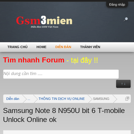
Đăng nhập
TRANG CHỦ
HOME
DIỄN ĐÀN
THÀNH VIÊN
Tìm nhanh Forum
- tại đây !!
↑ ↓
Diễn đàn
...
THÔNG TIN DỊCH VỤ ONLINE
SAMSUNG
Samsung Note 8 N950U bit 6 T-mobile
Unlock Online ok