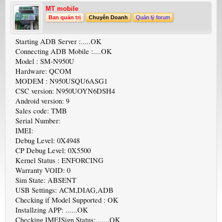
MT mobile
Ban quản trị
Chuyên Doanh
Quản lý forum
Starting ADB Server :.....OK
Connecting ADB Mobile :....OK
Model : SM-N950U
Hardware: QCOM
MODEM : N950USQU6ASG1
CSC version: N950UOYN6DSH4
Android version: 9
Sales code: TMB
Serial Number:
IMEI:
Debug Level: 0X4948
CP Debug Level: 0X5500
Kernel Status : ENFORCING
Warranty VOID: 0
Sim State: ABSENT
USB Settings: ACM,DIAG,ADB
Checking if Model Supported : OK
Installzing APP: ......OK
Checking IMEISign Status:.......OK