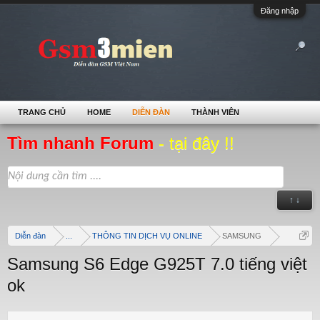
Đăng nhập
TRANG CHỦ
HOME
DIỄN ĐÀN
THÀNH VIÊN
Tìm nhanh Forum
- tại đây !!
↑ ↓
Diễn đàn
...
THÔNG TIN DỊCH VỤ ONLINE
SAMSUNG
Samsung S6 Edge G925T 7.0 tiếng việt
ok