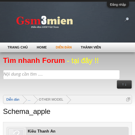
Đăng nhập
TRANG CHỦ
HOME
DIỄN ĐÀN
THÀNH VIÊN
Tìm nhanh Forum
- tại đây !!
↑ ↓
Diễn đàn
...
OTHER MODEL
Schema_apple
Kiều Thanh An