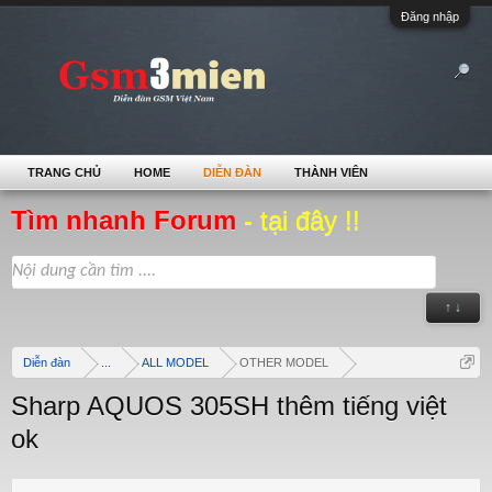
Đăng nhập
TRANG CHỦ
HOME
DIỄN ĐÀN
THÀNH VIÊN
Tìm nhanh Forum
- tại đây !!
↑ ↓
Diễn đàn
...
ALL MODEL
OTHER MODEL
Sharp AQUOS 305SH thêm tiếng việt
ok