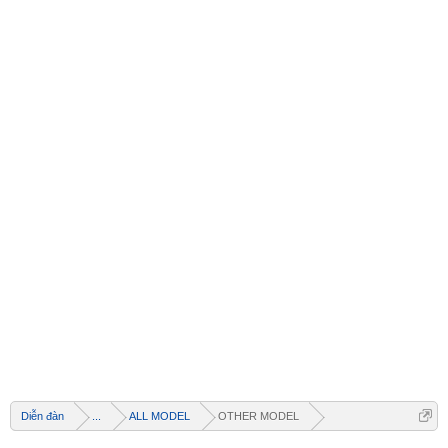
Welcome
+ Chào mừng bạn đến với diễn đàn thông tin
dịch vụ Việt Nam
+ Chúng tôi có tất cả các dịch vụ Online từ xa
Diễn đàn
...
ALL MODEL
OTHER MODEL
qua Teamview - Active box , Dongle , Rom Test
chuẩn cứu máy - Và thông tin giải pháp phần