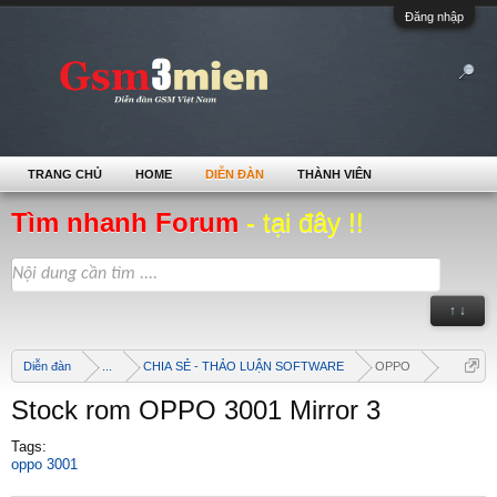
Đăng nhập
TRANG CHỦ
HOME
DIỄN ĐÀN
THÀNH VIÊN
Tìm nhanh Forum
- tại đây !!
↑ ↓
Diễn đàn
...
CHIA SẺ - THẢO LUẬN SOFTWARE
OPPO
Stock rom OPPO 3001 Mirror 3
Tags:
oppo 3001