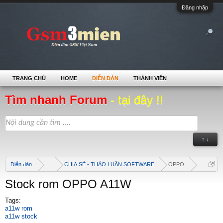
Đăng nhập
TRANG CHỦ
HOME
DIỄN ĐÀN
THÀNH VIÊN
Tìm nhanh Forum
- tại đây !!
↑ ↓
Diễn đàn
...
CHIA SẺ - THẢO LUẬN SOFTWARE
OPPO
Stock rom OPPO A11W
Tags:
a11w rom
a11w stock