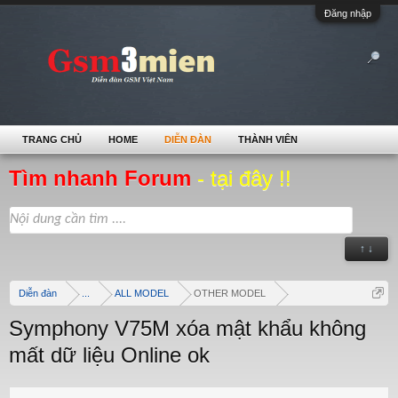
Đăng nhập
TRANG CHỦ
HOME
DIỄN ĐÀN
THÀNH VIÊN
Tìm nhanh Forum
- tại đây !!
↑ ↓
Diễn đàn
...
ALL MODEL
OTHER MODEL
Symphony V75M xóa mật khẩu không
mất dữ liệu Online ok