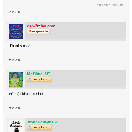
Last edited:
30/5/18
29/5/18
gsm3mien.com
Ban quản trị
Thanks mod
29/5/18
Mr Dũng_MT
Quản lý forum
có mật khẩu mod ơi
30/5/18
TrongNguyen132
Quản lý forum