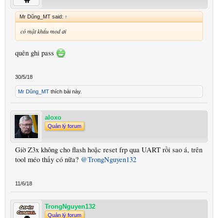
Mr Dũng_MT said:
↑
có mật khẩu mod ơi
quên ghi pass
30/5/18
Mr Dũng_MT
thích bài này.
aloxo
Quản lý forum
Giờ Z3x không cho flash hoặc reset frp qua UART rồi sao á, trên
tool méo thấy có nữa?
@TrongNguyen132
11/6/18
TrongNguyen132
Quản lý forum