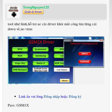
TrongNguyen132
Quản lý forum
tool như hình,hỗ trợ ae cài driver khỏi mất công tìm từng cái
down về,no virus
Link ẩn vui lòng
Đăng nhập
hoặc
Đăng ký
Pass: GSM1X