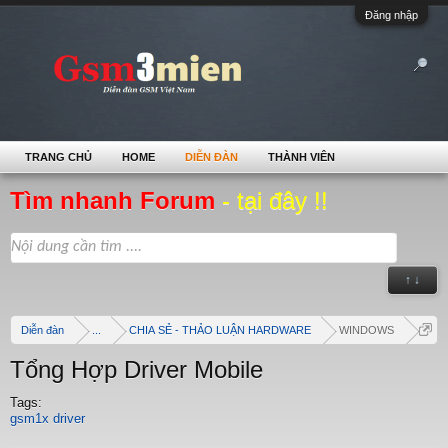
Đăng nhập
TRANG CHỦ
HOME
DIỄN ĐÀN
THÀNH VIÊN
Tìm nhanh Forum
- tại đây !!
↑ ↓
Diễn đàn
...
CHIA SẺ - THẢO LUẬN HARDWARE
WINDOWS
Tổng Hợp Driver Mobile
Tags:
gsm1x driver