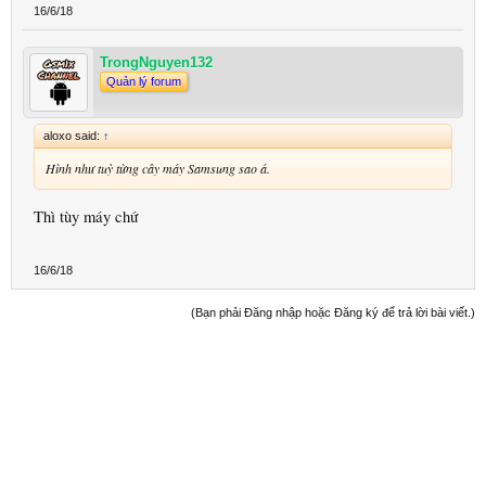
16/6/18
TrongNguyen132
Quản lý forum
aloxo said:
↑
Hình như tuỳ từng cây máy Samsung sao á.
Thì tùy máy chứ
16/6/18
(Bạn phải Đăng nhập hoặc Đăng ký để trả lời bài viết.)