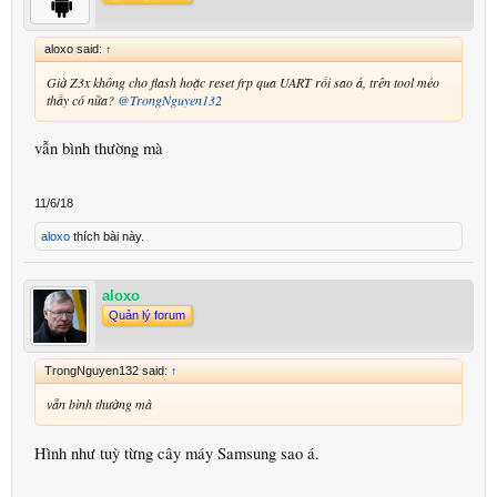
aloxo said:
↑
Giờ Z3x không cho flash hoặc reset frp qua UART rồi sao á, trên tool méo
thấy có nữa?
@TrongNguyen132
vẫn bình thường mà
11/6/18
aloxo
thích bài này.
aloxo
Quản lý forum
TrongNguyen132 said:
↑
vẫn bình thường mà
Hình như tuỳ từng cây máy Samsung sao á.