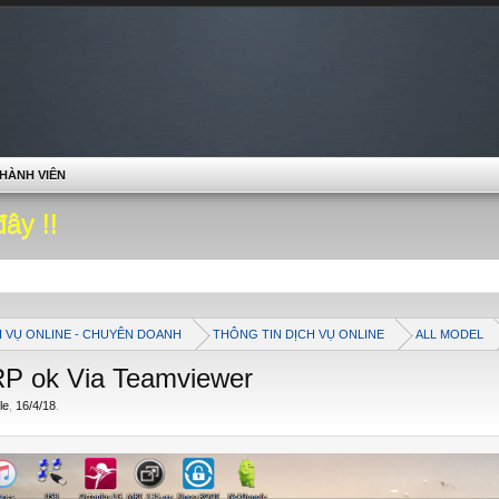
HÀNH VIÊN
đây !!
H VỤ ONLINE - CHUYÊN DOANH
THÔNG TIN DỊCH VỤ ONLINE
ALL MODEL
P ok Via Teamviewer
le
,
16/4/18
.