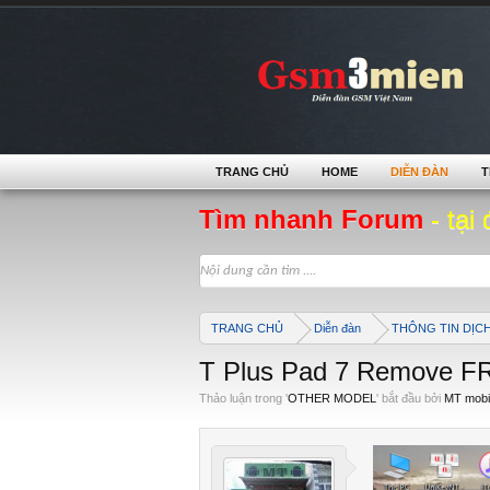
TRANG CHỦ
HOME
DIỄN ĐÀN
T
Tìm nhanh Forum
- tại 
TRANG CHỦ
Diễn đàn
THÔNG TIN DỊC
T Plus Pad 7 Remove FR
Thảo luận trong '
OTHER MODEL
' bắt đầu bởi
MT mobi