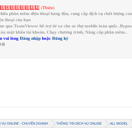
0️⃣9️⃣0️⃣5️⃣0️⃣0️⃣2️⃣2️⃣ (Thiện)
a phần mềm điện thoại hàng đầu, cung cấp dịch vụ chất lượng cao 
n thoại của bạn
ine qua TeamViewer hỗ trợ từ xa cho ae thợ mobile toàn quốc..Bypa
 Xóa mật khẩu tài khoản, Chạy chương trình, Nâng cấp phần mềm..
n vui lòng
Đăng nhập
hoặc
Đăng ký
️⚙️
H VỤ ONLINE - CHUYÊN DOANH
THÔNG TIN DỊCH VỤ ONLINE
ALL MODEL