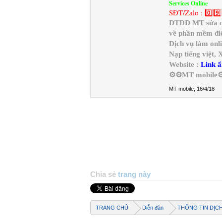
Services Online
SĐT/Zalo : 0️⃣9️⃣
ĐTDĐ MT sửa chữ
về phần mềm điệ
Dịch vụ làm onl
Nạp tiếng việt,
Website :
Link ẩ
⚙️⚙️MT mobile⚙
MT mobile
,
16/4/18
Chia sẻ
trang này
TRANG CHỦ
Diễn đàn
THÔNG TIN DỊC