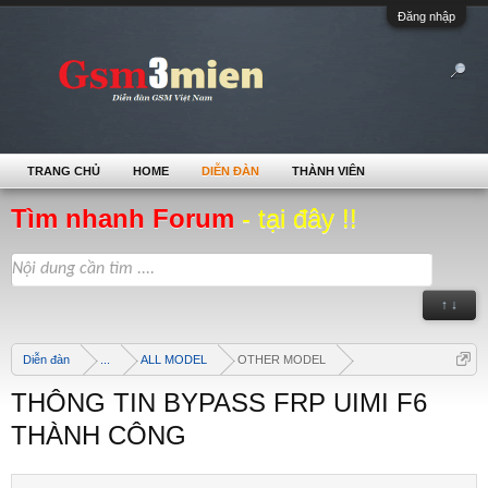
Đăng nhập
TRANG CHỦ
HOME
DIỄN ĐÀN
THÀNH VIÊN
Tìm nhanh Forum
- tại đây !!
↑ ↓
Diễn đàn
...
ALL MODEL
OTHER MODEL
THÔNG TIN BYPASS FRP UIMI F6
THÀNH CÔNG