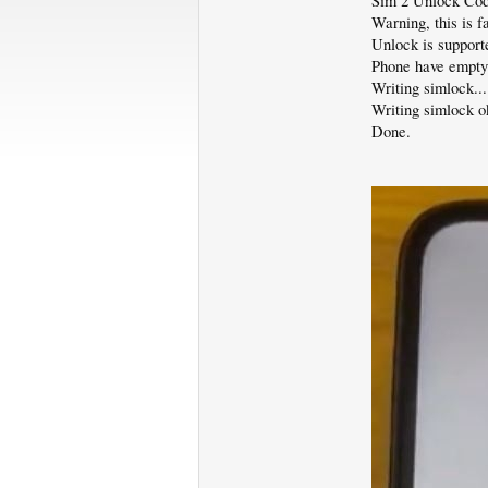
Sim 2 Unlock Cod
Warning, this is 
Unlock is supporte
Phone have empty 
Writing simlock...
Writing simlock o
Done.