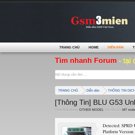
TRANG CHỦ
HOME
DIỄN ĐÀN
T
Tìm nhanh Forum
- tại 
TRANG CHỦ
Diễn đàn
THÔNG TIN DỊC
[Thông Tin] BLU G53 U
Thảo luận trong '
OTHER MODEL
' bắt đầu bởi
MT mobi
Detected: SPRD
Platform Versi