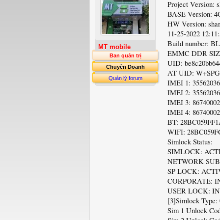
Project Version: 
BASE Version:
HW Version: sha
11-25-2022 12:11
Build number: B
MT mobile
EMMC DDR SIZE
Ban quản trị
UID: be8c20bb64
Chuyên Doanh
AT UID: W+SPGE
Quản lý forum
IMEI 1: 3556203
IMEI 2: 3556203
IMEI 3: 8674000
IMEI 4: 8674000
BT: 28BC059FF1
WIFI: 28BC059F
Simlock Status:
SIMLOCK: ACT
NETWORK SUBN
SP LOCK: ACTI
CORPORATE: I
USER LOCK: I
[3]Simlock Type: 
Sim 1 Unlock Cod