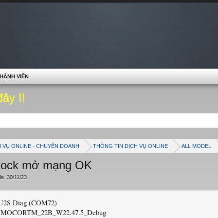
HÀNH VIÊN
đây !!
H VỤ ONLINE - CHUYÊN DOANH
THÔNG TIN DỊCH VỤ ONLINE
ALL MODEL
nlock mở mạng OK
le
,
30/11/23
.
 U2S Diag (COM72)
on: MOCORTM_22B_W22.47.5_Debug