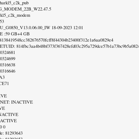
sharkl5_c2k_pub
 4G_MODEM_22B_W22.47.5
rkl5_c2k_modem
:53
LU_G0850_V13.0.06.00_IW 18-09-2023 12:01
 :59 GB+4 GB
4138419548cc382676570fcff8f44304b23400f312e1a6aa0829e4
TUID: 814fbc3aa4b48bf373f367428efd03c295a729dce57b1a73bc9b5a082
60324681
60324699
20316638
20316646
A3
CE71
IVE
ET: INACTIVE
VE
NACTIVE
NACTIVE
0 0
e: 81293643