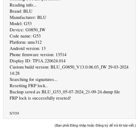
Reading info...
Brand: BLU
Manufacturer: BLU
Model: G53
Device: G0850_IW
Code name: G53
Platform: ums312
Android version: 13
Phone firmware version: 13514
Display ID: TP1A.220624.014
Custom build version: BLU_G0850_V13.0.06.03_IW 29-03-2024
14:28
Searching for signatures...
Resetting FRP lock..
Backup saved as BLU_G53_05-07-2024_21-09-24.dump file
FRP lock is successfully reseted!
5/7/24
(Bạn phải Đăng nhập hoặc Đăng ký để trả lời bài viết.)