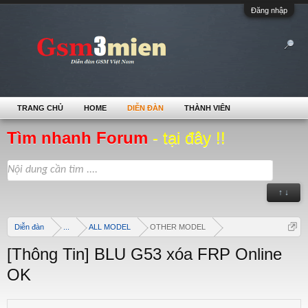
Đăng nhập
TRANG CHỦ
HOME
DIỄN ĐÀN
THÀNH VIÊN
Tìm nhanh Forum
- tại đây !!
↑ ↓
Diễn đàn
...
ALL MODEL
OTHER MODEL
[Thông Tin] BLU G53 xóa FRP Online
OK