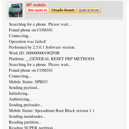
MT mobile
Ban quản trị
Chuyên Doanh
Quản lý forum
Searching for a phone. Please wait...
Found phone on COM101
Connecting...
Operation was failed!
Performed by 2.5.0.1 Software version.
Work ID: 0000000001902F0B
Platform: __GENERAL RESET FRP METHODS
Searching for a phone. Please wait...
Found phone on COM101
Connecting...
Mobile Status: SPRD3
Sending payload...
Initializing..
Authorizing...
Sending preloader...
Mobile Status: Spreadtrum Boot Block version 1.1
Sending mainloader...
Reading partition...
Reading SUPER partition...