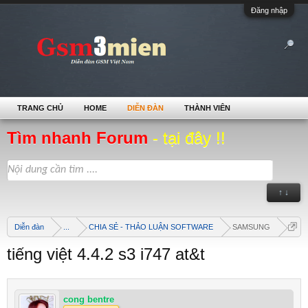
Đăng nhập
TRANG CHỦ
HOME
DIỄN ĐÀN
THÀNH VIÊN
Tìm nhanh Forum
- tại đây !!
↑ ↓
Diễn đàn
...
CHIA SẺ - THẢO LUẬN SOFTWARE
SAMSUNG
tiếng việt 4.4.2 s3 i747 at&t
cong bentre