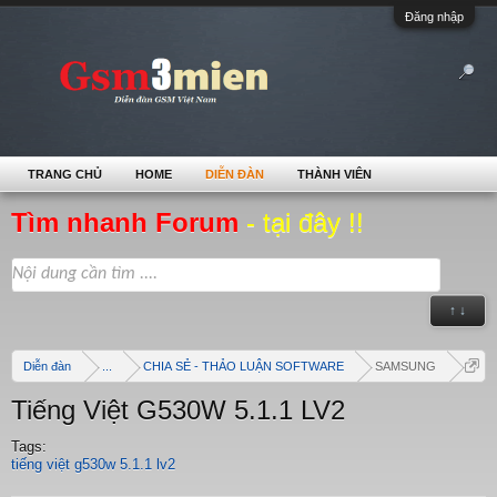
Đăng nhập
TRANG CHỦ
HOME
DIỄN ĐÀN
THÀNH VIÊN
Tìm nhanh Forum
- tại đây !!
↑ ↓
Diễn đàn
...
CHIA SẺ - THẢO LUẬN SOFTWARE
SAMSUNG
Tiếng Việt G530W 5.1.1 LV2
Tags:
tiếng việt g530w 5.1.1 lv2