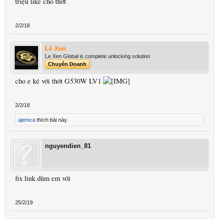
triệu like cho thớt
2/2/18
Lê Xen
Le Xen Global is complete unlocking solution
Chuyên Doanh
cho e ké với thớt G530W LV1
2/2/18
ajemca
thích bài này.
nguyendien_81
fix link dùm em với
25/2/19