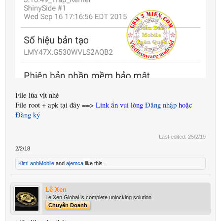
File lùa vịt nhé
File root + apk tại đây ==>
Link ẩn vui lòng
Đăng nhập
hoặc
Đăng ký
Last edited:
25/2/19
2/2/18
KimLanhMobile
and
ajemca
like this.
Lê Xen
Le Xen Global is complete unlocking solution
Chuyên Doanh