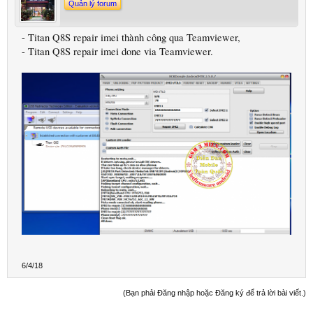
Quản lý forum
- Titan Q8S repair imei thành công qua Teamviewer,
- Titan Q8S repair imei done via Teamviewer.
6/4/18
(Bạn phải Đăng nhập hoặc Đăng ký để trả lời bài viết.)