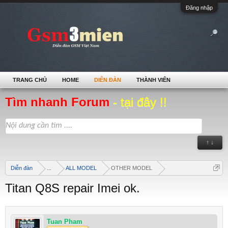
Đăng nhập
TRANG CHỦ
HOME
DIỄN ĐÀN
THÀNH VIÊN
Tìm nhanh Forum
- tại đây !!
↑ ↓
Diễn đàn
...
ALL MODEL
OTHER MODEL
Titan Q8S repair Imei ok.
Tuan Pham