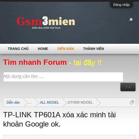
Đăng nhập
TRANG CHỦ
HOME
DIỄN ĐÀN
THÀNH VIÊN
Tìm nhanh Forum
- tại đây !!
↑ ↓
Diễn đàn
...
ALL MODEL
OTHER MODEL
TP-LINK TP601A xóa xác minh tài
khoản Google ok.