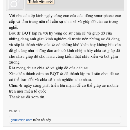
Thành viên mới
Với nhu cầu ép kính ngày càng cao của các dòng smartphone cao
cấp và tầm trung nên rất cần sự chia sẽ và giúp đở của ae trong
nghề.
Box dc BQT lập ra với hy vọng dc sự chia sẽ và giúp đỡ của
những đang anh giàu kinh nghiệm đi trước.nên những ae đã đang
và sắp là thành viên của 4r có những khó khăn hay không hỉu vấn
đề gì,cũng như những đàn anh có kinh nhiệm hãy chia sẻ giúp đỡ
cho nhau.giúp đỡ cho nhau cùng kiếm thật nhìu xiền và bớt gặm
xương.
Rất mong dc sự chia sẽ và giúp đỡ của các ae.
Xin chân thành cảm ơn BQT 4r đã thành lập ra 1 sân chơi để ae
có thể trao đổi và chia sẽ kinh nghiệm cho nhau.
Chúc 4r ngày càng phát triển lớn mạnh để có thể giúp ae mobile
trên mọi miền tổ quốc.
Thank ae đã xem tin.
21/1/18
gsm3mien.com
thích bài này.