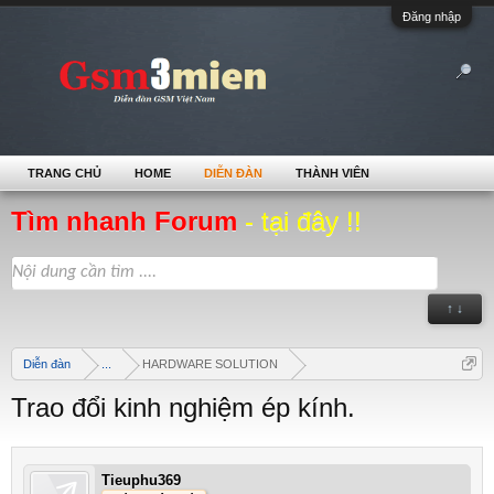
Đăng nhập
TRANG CHỦ
HOME
DIỄN ĐÀN
THÀNH VIÊN
Tìm nhanh Forum
- tại đây !!
↑ ↓
Diễn đàn
...
HARDWARE SOLUTION
Trao đổi kinh nghiệm ép kính.
Tieuphu369