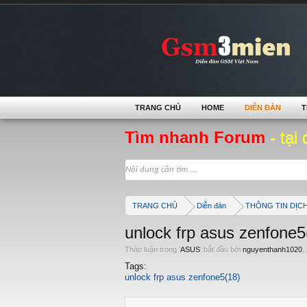
TRANG CHỦ
HOME
DIỄN ĐÀN
T
Tìm nhanh Forum
- tại 
TRANG CHỦ
Diễn đàn
THÔNG TIN DỊC
unlock frp asus zenfone
Thảo luận trong '
ASUS
' bắt đầu bởi
nguyenthanh1020
,
Tags:
unlock frp asus zenfone5(18)