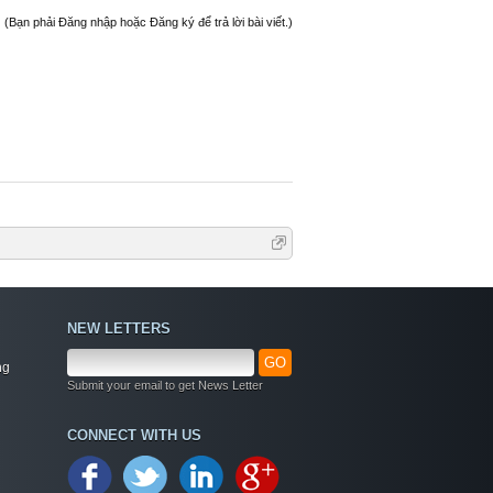
(Bạn phải Đăng nhập hoặc Đăng ký để trả lời bài viết.)
NEW LETTERS
GO
ng
Submit your email to get News Letter
Welcome
CONNECT WITH US
+ Chào mừng bạn đến với diễn đàn thông tin
dịch vụ Việt Nam