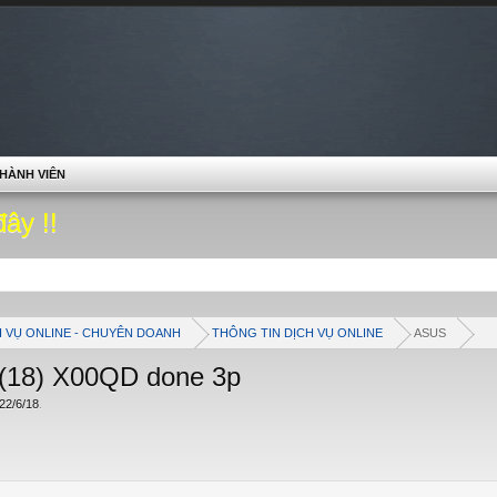
HÀNH VIÊN
đây !!
H VỤ ONLINE - CHUYÊN DOANH
THÔNG TIN DỊCH VỤ ONLINE
ASUS
5(18) X00QD done 3p
22/6/18
.