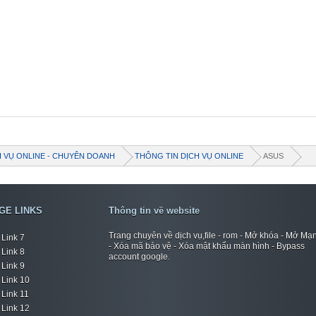
H VỤ ONLINE - CHUYÊN DOANH
THÔNG TIN DỊCH VỤ ONLINE
ASUS
GE LINKS
Thông tin về website
Trang chuyên về dịch vụ,file - rom - Mở khóa - Mở Mạ
Link 7
- Xóa mã bảo vệ - Xóa mật khẩu màn hình - Bypass
Link 8
account google.
Link 9
Link 10
Link 11
Link 12