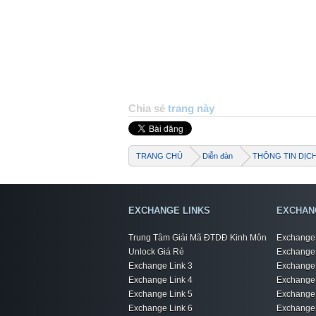
Chia sẻ
trang này
TRANG CHỦ
Diễn đàn
THÔNG TIN DỊC
EXCHANGE LINKS
EXCHAN
Trung Tâm Giải Mã ĐTDĐ Kinh Môn
Exchange 
Unlock Giá Rẻ
Exchange 
Exchange Link 3
Exchange 
Exchange Link 4
Exchange 
Exchange Link 5
Exchange 
Exchange Link 6
Exchange 