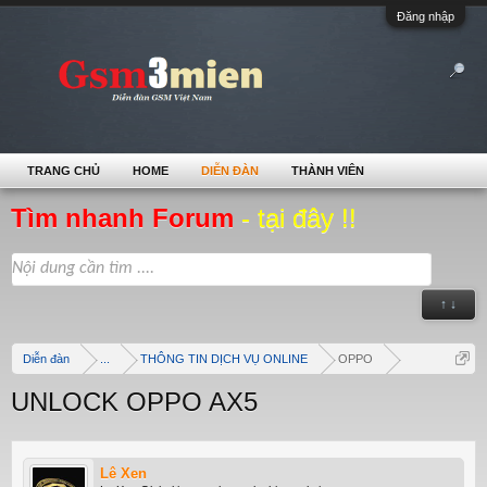
Đăng nhập
TRANG CHỦ
HOME
DIỄN ĐÀN
THÀNH VIÊN
Tìm nhanh Forum
- tại đây !!
↑ ↓
Diễn đàn
...
THÔNG TIN DỊCH VỤ ONLINE
OPPO
UNLOCK OPPO AX5
Lê Xen