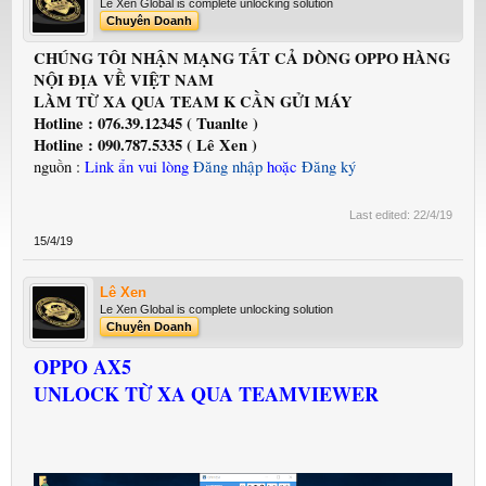
Le Xen Global is complete unlocking solution
Chuyên Doanh
CHÚNG TÔI NHẬN MẠNG TẤT CẢ DÒNG OPPO HÀNG
NỘI ĐỊA VỀ VIỆT NAM
LÀM TỪ XA QUA TEAM K CẦN GỬI MÁY
Hotline : 076.39.12345 ( Tuanlte )
Hotline : 090.787.5335 ( Lê Xen )
nguồn :
Link ẩn vui lòng
Đăng nhập
hoặc
Đăng ký
Last edited:
22/4/19
15/4/19
Lê Xen
Le Xen Global is complete unlocking solution
Chuyên Doanh
OPPO AX5
UNLOCK
TỪ XA QUA TEAMVIEWER