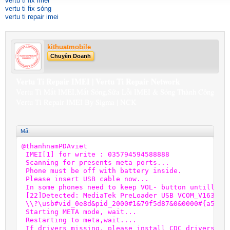
vertu ti fix imei
vertu ti fix sóng
vertu ti repair imei
kithuatmobile
Chuyên Doanh
Vertu Ti Repair IMEI | Vertu Ti Repair Network
Vertu Ti Mất IMEI,Mất Sóng,Sữa Lỗi IMEI & Sóng Thành Công
Vertu Ti Repair IMEI By Sigma | NCK
Mã:
@thanhnamPDAviet

 IMEI[1] for write : 035794594588888

 Scanning for presents meta ports...

 Phone must be off with battery inside.

 Please insert USB cable now...

 In some phones need to keep VOL- button untill ins
 [22]Detected: MediaTek PreLoader USB VCOM_V1632 (A
 \\?\usb#vid_0e8d&pid_2000#1&79f5d87&0&0000#{a5dcbf
 Starting META mode, wait...

 Restarting to meta,wait....

 If drivers missing, please install CDC drivers.
