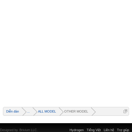
Diễn đàn
...
ALL MODEL
OTHER MODEL
Designed by
Brivium LLC.
Hydrogen
Tiếng Việt
Liên hệ
Trợ giúp