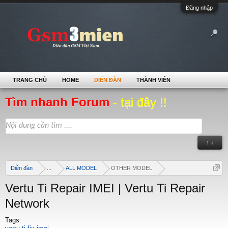
Đăng nhập
TRANG CHỦ
HOME
DIỄN ĐÀN
THÀNH VIÊN
Tìm nhanh Forum
- tại đây !!
↑ ↓
Diễn đàn
...
ALL MODEL
OTHER MODEL
Vertu Ti Repair IMEI | Vertu Ti Repair
Network
Tags: