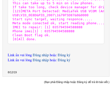
 This can take up to 5 min on slow phones.

 If take too long, check device manager for drivers
 [123]META Port Detected: MediaTek USB VCOM (Androi
 USB\VID_0E8D&PID_2007\1&79F5D87&0&0000

 Start sync target, waiting responce.....

 Meta mode conected ok, start reading phone....

 IMEI to repair: [1] 035794594588888

 Phone imei[1] : 035794594588888

 Clean Boot flag ok.

 [0]All done.
Link ẩn vui lòng
Đăng nhập
hoặc
Đăng ký
Link ẩn vui lòng
Đăng nhập
hoặc
Đăng ký
8/12/19
(Bạn phải Đăng nhập hoặc Đăng ký để trả lời bài viết.)