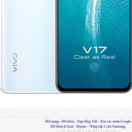
Mở mạng - Mở khóa - Nạp tiếng Việt - Xóa xác minh Google
Mở khóa iCloud - Bypass - Nâng cấp 2 sim Samsung
---CÁC DỊCH VỤ LÀM TỪ XA ONLINE---