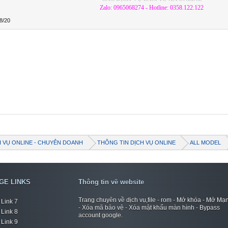
Zalo: 0965068274 - Hotline: 0358.122.122
8/20
H VỤ ONLINE - CHUYÊN DOANH
THÔNG TIN DỊCH VỤ ONLINE
ALL MODEL
GE LINKS
Thông tin về website
Trang chuyên về dịch vụ,file - rom - Mở khóa - Mở Mạ
Link 7
- Xóa mã bảo vệ - Xóa mật khẩu màn hình - Bypass
Link 8
account google.
Link 9