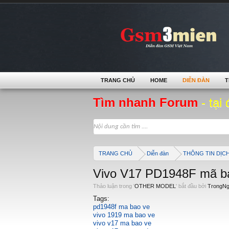
TRANG CHỦ
HOME
DIỄN ĐÀN
T
Tìm nhanh Forum
- tại 
TRANG CHỦ
Diễn đàn
THÔNG TIN DỊC
Vivo V17 PD1948F mã bả
Thảo luận trong '
OTHER MODEL
' bắt đầu bởi
TrongN
Tags:
pd1948f ma bao ve
vivo 1919 ma bao ve
vivo v17 ma bao ve