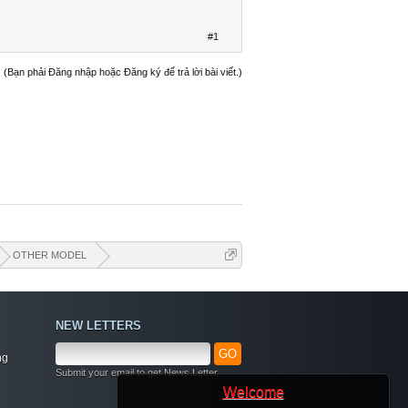
#1
(Bạn phải Đăng nhập hoặc Đăng ký để trả lời bài viết.)
OTHER MODEL
NEW LETTERS
GO
ng
Submit your email to get News Letter
Welcome