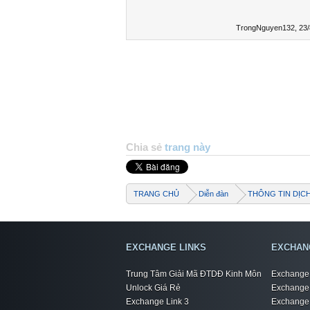
TrongNguyen132
,
23/
Chia sẻ
trang này
TRANG CHỦ
Diễn đàn
THÔNG TIN DỊC
EXCHANGE LINKS
EXCHAN
Trung Tâm Giải Mã ĐTDĐ Kinh Môn
Exchange 
Unlock Giá Rẻ
Exchange 
Exchange Link 3
Exchange 