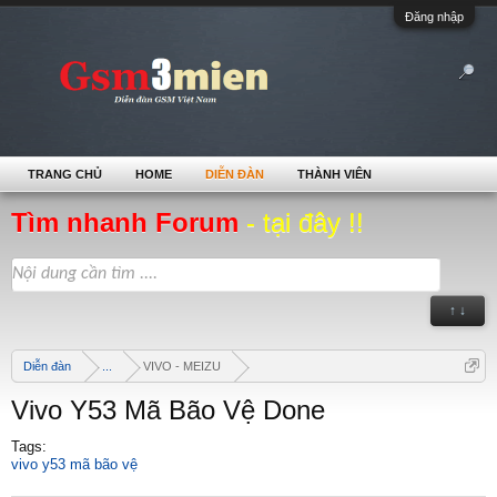
Đăng nhập
TRANG CHỦ
HOME
DIỄN ĐÀN
THÀNH VIÊN
Tìm nhanh Forum
- tại đây !!
↑ ↓
Diễn đàn
...
VIVO - MEIZU
Vivo Y53 Mã Bão Vệ Done
Tags:
vivo y53 mã bão vệ