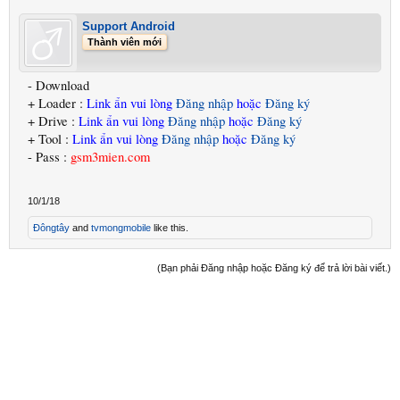
Support Android
Thành viên mới
- Download
+ Loader :
Link ẩn vui lòng
Đăng nhập
hoặc
Đăng ký
+ Drive :
Link ẩn vui lòng
Đăng nhập
hoặc
Đăng ký
+ Tool :
Link ẩn vui lòng
Đăng nhập
hoặc
Đăng ký
- Pass :
gsm3mien.com
10/1/18
Đôngtây
and
tvmongmobile
like this.
(Bạn phải Đăng nhập hoặc Đăng ký để trả lời bài viết.)