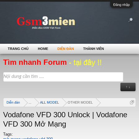
Đăng nhập
TRANG CHỦ
HOME
DIỄN ĐÀN
THÀNH VIÊN
Tìm nhanh Forum
- tại đây !!
↑ ↓
Diễn đàn
...
ALL MODEL
OTHER MODEL
Vodafone VFD 300 Unlock | Vodafone
VFD 300 Mở Mạng
Tags: