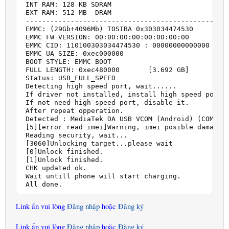
 INT RAM: 128 KB SDRAM

 EXT RAM: 512 MB  DRAM

 --------------------------------------------------
 EMMC: (29Gb+4096Mb) TOSIBA 0x303034474530

 EMMC FW VERSION: 00:00:00:00:00:00:00:00

 EMMC CID: 110100303034474530 : 00000000000000

 EMMC UA SIZE: 0xec000000     

 BOOT STYLE: EMMC BOOT

 FULL LENGTH: 0xec480000       [3.692 GB]

 Status: USB_FULL_SPEED

 Detecting high speed port, wait......

 If driver not installed, install high speed port d
 If not need high speed port, disable it.

 After repeat opperation.

 Detected : MediaTek DA USB VCOM (Android) (COM22)

 [5][error read imei]Warning, imei posible damaged!
 Reading security, wait...

 [3060]Unlocking target...please wait

 [0]Unlock finished.

 [1]Unlock finished.

 CHK updated ok.

 Wait untill phone will start charging.

 All done.
Link ẩn vui lòng
Đăng nhập
hoặc
Đăng ký
Link ẩn vui lòng
Đăng nhập
hoặc
Đăng ký