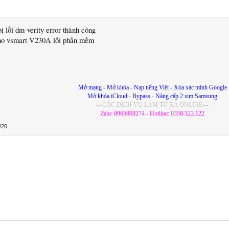
ị lỗi dm-verity error thành công
ho vsmart V230A lỗi phần mềm
Mở mạng - Mở khóa - Nạp tiếng Việt - Xóa xác minh Google
Mở khóa iCloud - Bypass - Nâng cấp 2 sim Samsung
---CÁC DỊCH VỤ LÀM TỪ XA ONLINE---
Zalo: 0965068274 - Hotline: 0358.122.122
/20