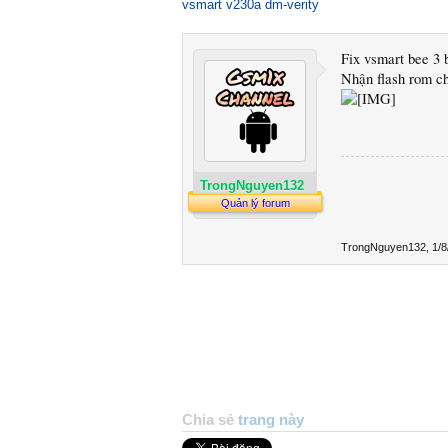
vsmart v230a dm-verity
Fix vsmart bee 3 b
Nhận flash rom c
TrongNguyen132
Quản lý forum
TrongNguyen132
,
1/8
Chia sẻ
trang này