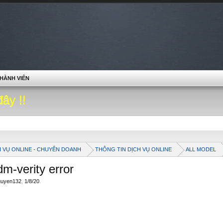
HÀNH VIÊN
đây !!
H VỤ ONLINE - CHUYÊN DOANH
THÔNG TIN DỊCH VỤ ONLINE
ALL MODEL
m-verity error
guyen132
,
1/8/20
.