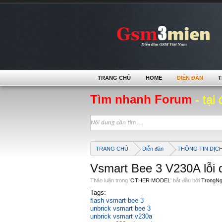
TRANG CHỦ
HOME
DIỄN ĐÀN
T
Tìm nhanh Forum
- tại 
TRANG CHỦ
Diễn đàn
THÔNG TIN DỊC
Vsmart Bee 3 V230A lỗi d
Thảo luận trong '
OTHER MODEL
' bắt đầu bởi
TrongN
Tags:
flash vsmart bee 3
unbrick vsmart bee 3
unbrick vsmart v230a