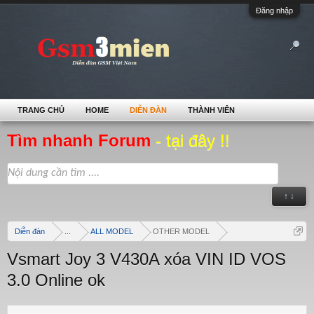
Đăng nhập
TRANG CHỦ
HOME
DIỄN ĐÀN
THÀNH VIÊN
Tìm nhanh Forum
- tại đây !!
↑ ↓
Diễn đàn
...
ALL MODEL
OTHER MODEL
Vsmart Joy 3 V430A xóa VIN ID VOS
3.0 Online ok