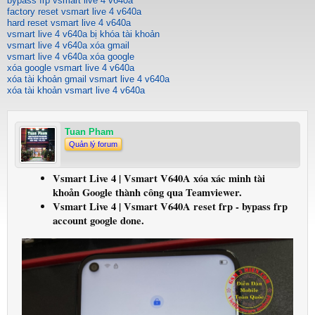
bypass frp vsmart live 4 v640a
factory reset vsmart live 4 v640a
hard reset vsmart live 4 v640a
vsmart live 4 v640a bị khóa tài khoản
vsmart live 4 v640a xóa gmail
vsmart live 4 v640a xóa google
xóa google vsmart live 4 v640a
xóa tài khoản gmail vsmart live 4 v640a
xóa tài khoản vsmart live 4 v640a
Tuan Pham
Quản lý forum
Vsmart Live 4 | Vsmart V640A xóa xác minh tài
khoản Google thành công qua Teamviewer.
Vsmart Live 4 | Vsmart V640A reset frp - bypass frp
account google done.