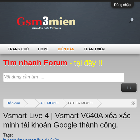
Đăng nhập
TRANG CHỦ
HOME
DIỄN ĐÀN
THÀNH VIÊN
Tìm nhanh Forum
- tại đây !!
↑ ↓
Diễn đàn
...
ALL MODEL
OTHER MODEL
Vsmart Live 4 | Vsmart V640A xóa xác
minh tài khoản Google thành công.
Tags: